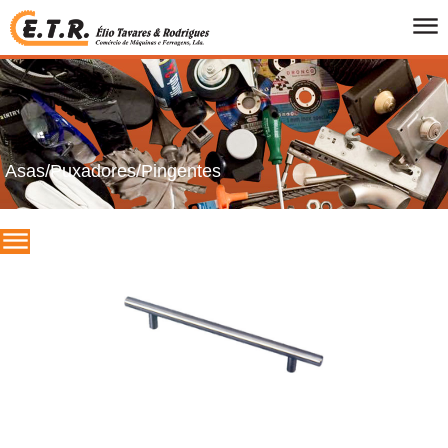
INICIO
QUEM SOMOS
PRODUTOS
FOLHETOS
Asas/Puxadores/Pingentes
PROMOCOES
MARCAS
CONTACTOS
PT
/
UK