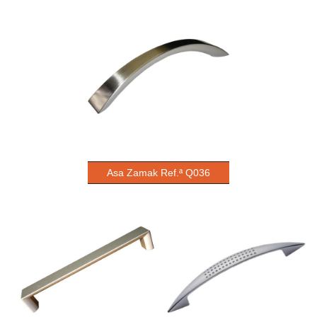
Asa Zamak Ref.ª Q036