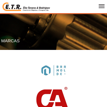
INICIO
QUEM SOMOS
PRODUTOS
FOLHETOS
MARCAS
PROMOCOES
MARCAS
CONTACTOS
PT
/
UK