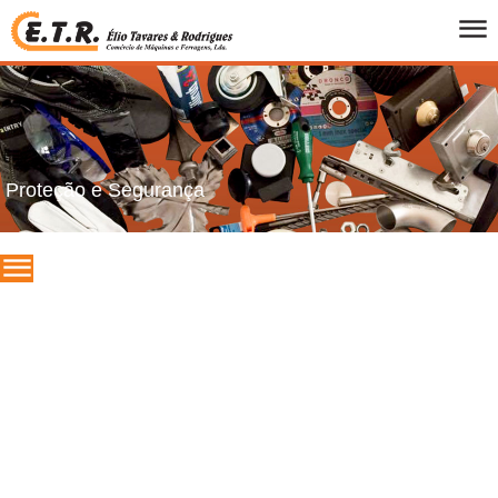
INICIO
QUEM SOMOS
PRODUTOS
FOLHETOS
Proteção e Segurança
PROMOCOES
MARCAS
CONTACTOS
PT
/
UK