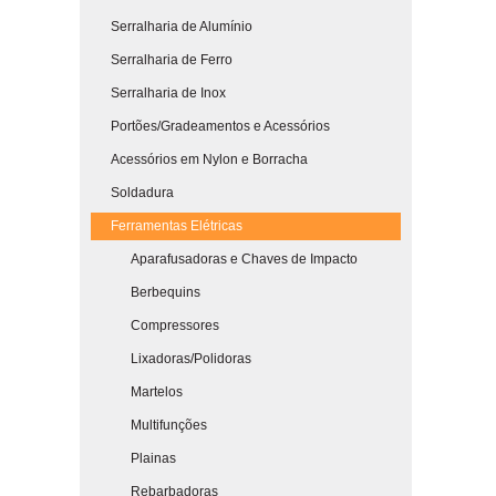
Serralharia de Alumínio
Serralharia de Ferro
Serralharia de Inox
Portões/Gradeamentos e Acessórios
Acessórios em Nylon e Borracha
Soldadura
Ferramentas Elétricas
Aparafusadoras e Chaves de Impacto
Berbequins
Compressores
Lixadoras/Polidoras
Martelos
Multifunções
Plainas
Rebarbadoras