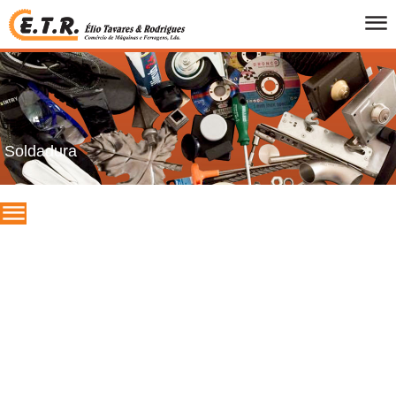
INICIO
QUEM SOMOS
PRODUTOS
FOLHETOS
Soldadura
PROMOCOES
MARCAS
CONTACTOS
PT
/
UK