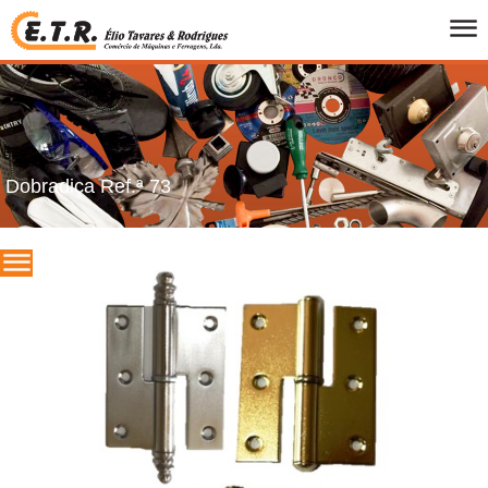
INICIO
QUEM SOMOS
PRODUTOS
FOLHETOS
Dobradiça Ref.ª 73
PROMOCOES
MARCAS
CONTACTOS
PT
/
UK