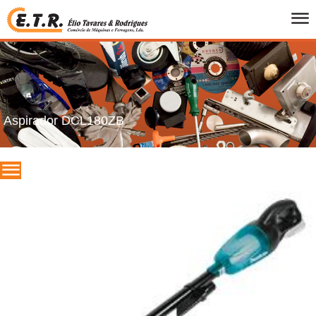
INICIO
QUEM SOMOS
PRODUTOS
FOLHETOS
Aspirador DCL180ZB
PROMOCOES
MARCAS
CONTACTOS
PT
/
UK